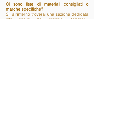
Ci sono liste di materiali consigliati o
marche specifiche?
Sì, all'interno troverai una sezione dedicata
alla scelta dei materiali (abrasivi,
impregnanti, finiture) con le caratteristiche
tecniche che devono avere per garantire
una durata di 5–10 anni. Questo ti eviterà di
spendere soldi inutili in prodotti scadenti o
non adatti.
⭐⭐⭐⭐⭐
Marco R., Udine – Proprietario di
casa